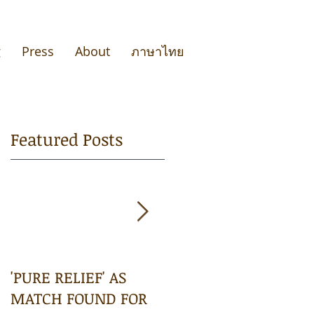
g
Press
About
ภาษาไทย
Featured Posts
'PURE RELIEF' AS
The Prime Minister
MATCH FOUND FOR
asks you to